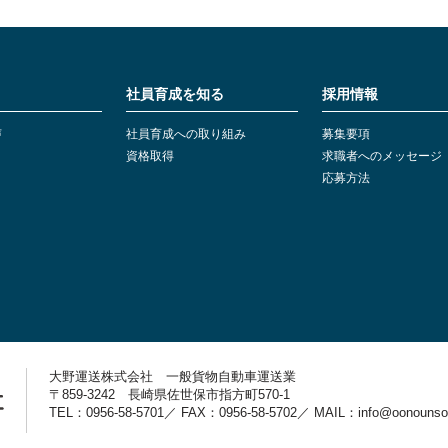
社員育成を知る
採用情報
声
社員育成への取り組み
募集要項
資格取得
求職者へのメッセージ
応募方法
大野運送株式会社 一般貨物自動車運送業
〒859-3242 長崎県佐世保市指方町570-1
TEL：0956-58-5701／ FAX：0956-58-5702／ MAIL：info@oonounsou